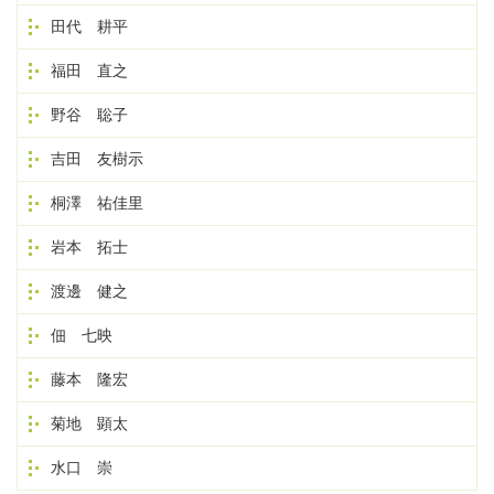
田代 耕平
福田 直之
野谷 聡子
吉田 友樹示
桐澤 祐佳里
岩本 拓士
渡邊 健之
佃 七映
藤本 隆宏
菊地 顕太
水口 崇