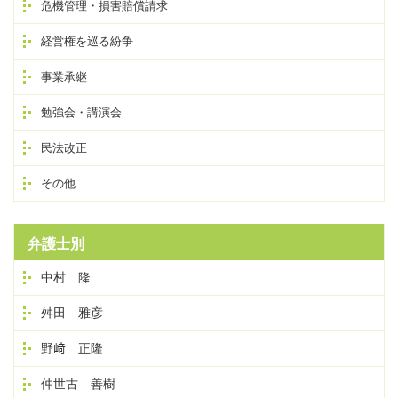
危機管理・損害賠償請求
経営権を巡る紛争
事業承継
勉強会・講演会
民法改正
その他
弁護士別
中村 隆
舛田 雅彦
野﨑 正隆
仲世古 善樹