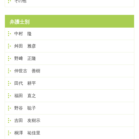
その他
弁護士別
中村 隆
舛田 雅彦
野﨑 正隆
仲世古 善樹
田代 耕平
福田 直之
野谷 聡子
吉田 友樹示
桐澤 祐佳里