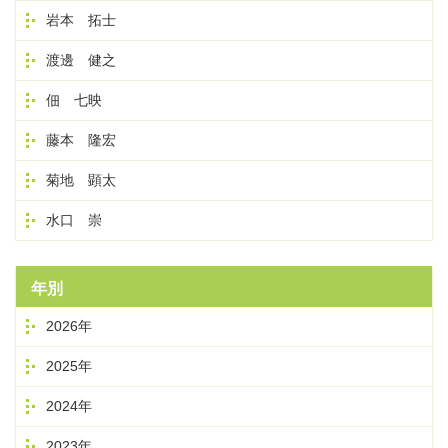
岩本 拓士
渡邊 健之
佃 七映
藤本 隆宏
菊地 顕太
水口 崇
年別
2026年
2025年
2024年
2023年