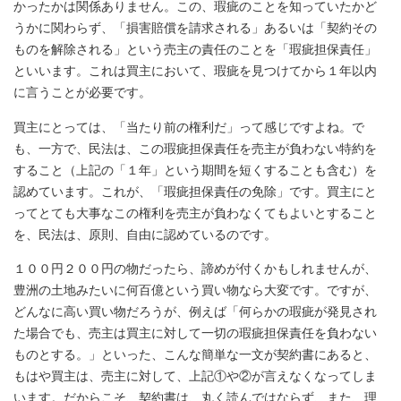
かったかは関係ありません。この、瑕疵のことを知っていたかど
うかに関わらず、「損害賠償を請求される」あるいは「契約その
ものを解除される」という売主の責任のことを「瑕疵担保責任」
といいます。これは買主において、瑕疵を見つけてから１年以内
に言うことが必要です。
買主にとっては、「当たり前の権利だ」って感じですよね。で
も、一方で、民法は、この瑕疵担保責任を売主が負わない特約を
すること（上記の「１年」という期間を短くすることも含む）を
認めています。これが、「瑕疵担保責任の免除」です。買主にと
ってとても大事なこの権利を売主が負わなくてもよいとすること
を、民法は、原則、自由に認めているのです。
１００円２００円の物だったら、諦めが付くかもしれませんが、
豊洲の土地みたいに何百億という買い物なら大変です。ですが、
どんなに高い買い物だろうが、例えば「何らかの瑕疵が発見され
た場合でも、売主は買主に対して一切の瑕疵担保責任を負わない
ものとする。」といった、こんな簡単な一文が契約書にあると、
もはや買主は、売主に対して、上記①や②が言えなくなってしま
います。だからこそ、契約書は、丸く読んではならず、また、理