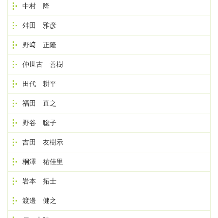
中村 隆
舛田 雅彦
野﨑 正隆
仲世古 善樹
田代 耕平
福田 直之
野谷 聡子
吉田 友樹示
桐澤 祐佳里
岩本 拓士
渡邊 健之