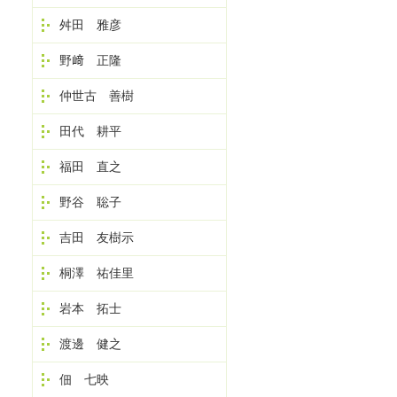
舛田 雅彦
野﨑 正隆
仲世古 善樹
田代 耕平
福田 直之
野谷 聡子
吉田 友樹示
桐澤 祐佳里
岩本 拓士
渡邊 健之
佃 七映