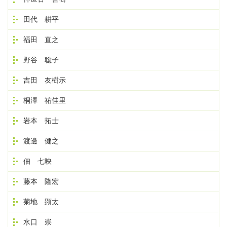
田代 耕平
福田 直之
野谷 聡子
吉田 友樹示
桐澤 祐佳里
岩本 拓士
渡邊 健之
佃 七映
藤本 隆宏
菊地 顕太
水口 崇