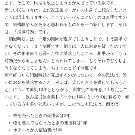
ます。そこで、民法を改正しようとがんばっている訳です。
新しい民法（今は、まだ改正案ですが）の中身でご紹介したいと
ころは沢山ありますが、ここでいっぺんにというのは無理ですの
で、結構馴染みがあると思われるものから一つ紹介します。それ
は、「消滅時効」です。
「消滅時効」は、一定の期間が過ぎてしまうことで、もう請求で
きなくなってしまう制度です。例えば、人にお金を貸したのです
が、そのまま何年も経った後に請求したところ、相手から「もう
時効だから返しません」と言われてしまい、もうそれでどうしよ
うもなくなってしまう、ちょっとヒドイ制度です。
何年経ったら消滅時効が完成するのかについて、今の民法は、誰
かにお金を請求すること（例えば、貸したお金を返してもらうこ
と）について原則10年としながら、職業別の例外を沢山規定して
います。「飲み屋【飲食業】のツケは1年」というのは有名で、知
っている方も多いと思いますが、この他にも民法は、例えば
物を売ったときの売掛金は2年
物を運んでもらったときの運送料は1年
ホテルとかの宿泊費は1年