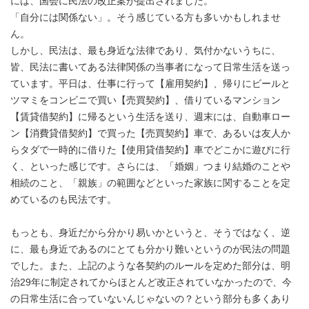
には、国会に民法の改正案が提出されました。
「自分には関係ない」。そう感じている方も多いかもしれませ
ん。
しかし、民法は、最も身近な法律であり、気付かないうちに、
皆、民法に書いてある法律関係の当事者になって日常生活を送っ
ています。平日は、仕事に行って【雇用契約】、帰りにビールと
ツマミをコンビニで買い【売買契約】、借りているマンション
【賃貸借契約】に帰るという生活を送り、週末には、自動車ロー
ン【消費貸借契約】で買った【売買契約】車で、あるいは友人か
らタダで一時的に借りた【使用貸借契約】車でどこかに遊びに行
く、といった感じです。さらには、「婚姻」つまり結婚のことや
相続のこと、「親族」の範囲などといった家族に関することを定
めているのも民法です。
もっとも、身近だから分かり易いかというと、そうではなく、逆
に、最も身近であるのにとても分かり難いというのが民法の問題
でした。また、上記のような各契約のルールを定めた部分は、明
治29年に制定されてからほとんど改正されていなかったので、今
の日常生活に合っていないんじゃないの？という部分も多くあり