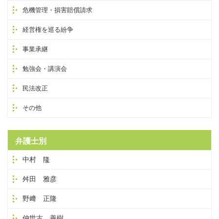
危機管理・損害賠償請求
経営権を巡る紛争
事業承継
勉強会・講演会
民法改正
その他
弁護士別
中村 隆
舛田 雅彦
野﨑 正隆
仲世古 善樹