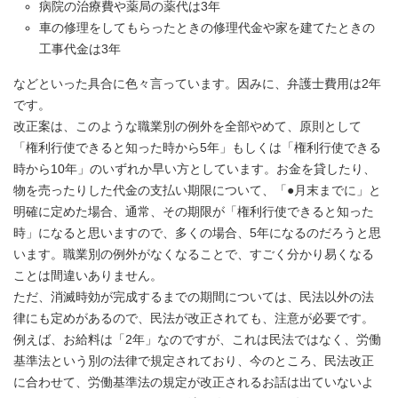
病院の治療費や薬局の薬代は3年
車の修理をしてもらったときの修理代金や家を建てたときの
工事代金は3年
などといった具合に色々言っています。因みに、弁護士費用は2年
です。
改正案は、このような職業別の例外を全部やめて、原則として
「権利行使できると知った時から5年」もしくは「権利行使できる
時から10年」のいずれか早い方としています。お金を貸したり、
物を売ったりした代金の支払い期限について、「●月末までに」と
明確に定めた場合、通常、その期限が「権利行使できると知った
時」になると思いますので、多くの場合、5年になるのだろうと思
います。職業別の例外がなくなることで、すごく分かり易くなる
ことは間違いありません。
ただ、消滅時効が完成するまでの期間については、民法以外の法
律にも定めがあるので、民法が改正されても、注意が必要です。
例えば、お給料は「2年」なのですが、これは民法ではなく、労働
基準法という別の法律で規定されており、今のところ、民法改正
に合わせて、労働基準法の規定が改正されるお話は出ていないよ