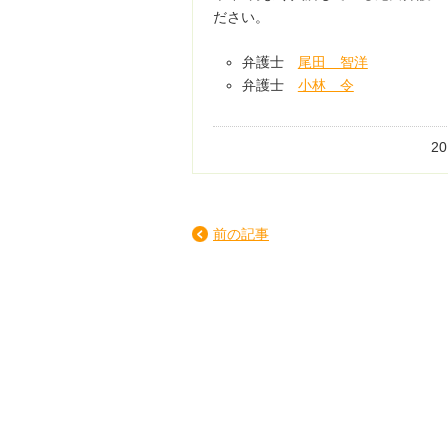
ださい。
弁護士
尾田 智洋
弁護士
小林 令
2
前の記事