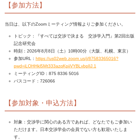
【参加方法】
当日は、以下のZoomミーティング情報よりご参加ください。
トピック：『すべては交渉で決まる 交渉学入門』第2回出版
記念研究会
時刻：2026年8月8日（土）10時00分（大阪、札幌、東京）
参加URL：
https://us02web.zoom.us/j/87583365016?
pwd=iLOHHkl5Mt333azqKpiiVYBLvbpIlJ.1
ミーティングID：875 8336 5016
パスコード：726066
【参加対象・申込方法】
対象：交渉学に関心のある方であれば、どなたでもご参加い
ただけます。日本交渉学会の会員でない方も歓迎いたしま
す。