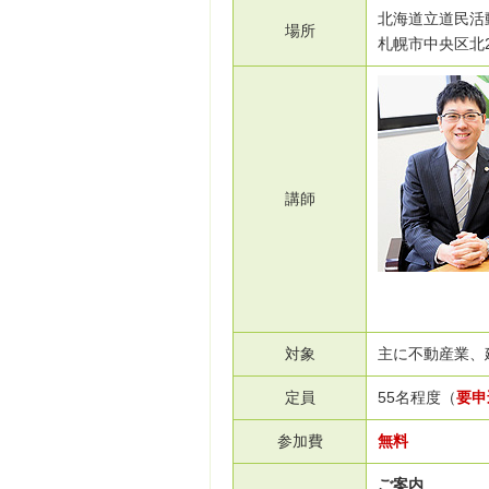
北海道立道民活動
場所
札幌市中央区北
講師
対象
主に不動産業、
定員
55名程度（
要申
参加費
無料
ご案内