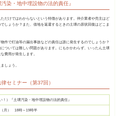
壌汚染・地中埋設物の法的責任』
見ただけではわからないという特徴があります。仲介業者や売主はど
のでしょうか？また、借地を返還するときの土壌の原状回復はどこま
有物件で灯油等の漏出事故などの責任は誰に発生するのでしょうか？
物については難しい問題があります。にもかかわらず、いったん土壌
大な費用が発生します。
えましょう。
律セミナー（第37回）
い！）『土壌汚染・地中埋設物の法的責任』
日（月） 18時～19時半