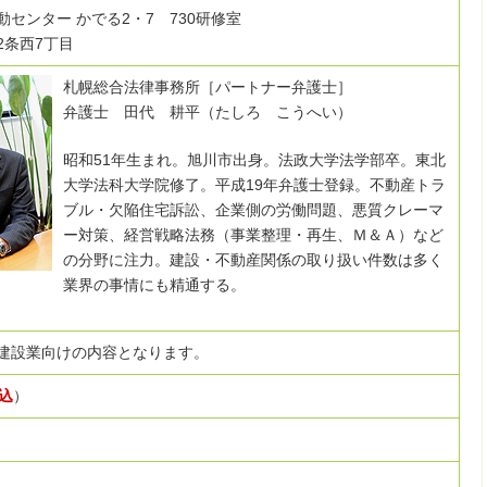
センター かでる2・7 730研修室
2条西7丁目
札幌総合法律事務所［パートナー弁護士］
弁護士 田代 耕平（たしろ こうへい）
昭和51年生まれ。旭川市出身。法政大学法学部卒。東北
大学法科大学院修了。平成19年弁護士登録。不動産トラ
ブル・欠陥住宅訴訟、企業側の労働問題、悪質クレーマ
ー対策、経営戦略法務（事業整理・再生、Ｍ＆Ａ）など
の分野に注力。建設・不動産関係の取り扱い件数は多く
業界の事情にも精通する。
建設業向けの内容となります。
込
）